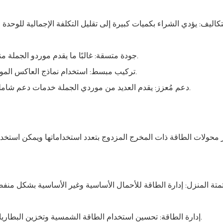
تكاليف: يؤدي الشراء بكميات كبيرة إلى تقليل التكلفة الإجمالية للوحدة
جودة متسقة: غالبًا ما يقدم موردو الجملة منتجات موحدة، مما يضمن جودة وأداء متسقين في جميع الوحدات.
تركيب مبسط: استخدام نماذج العاكس الموحدة يبسط عملية التركيب، مما يقلل من الوقت وتكاليف العمالة.
دعم مُعزز: يقدم العديد من موردي الجملة خدمات دعم شاملة، بما في ذلك الضمانات الممتدة والدعم الفني وخدمات الصيانة.
ز محولات الطاقة ذات المخرج المزدوج بتعدد استخداماتها ويمكن استخ
تمتة المنزل: إدارة الطاقة للأحمال الأساسية وغير الأساسية بشكل منف
إدارة الطاقة: تحسين استخدام الطاقة الشمسية وتخزين البطاريات لتقليل الاعتماد على الشبكة الكهربائية وخفض فواتير الكهرباء.