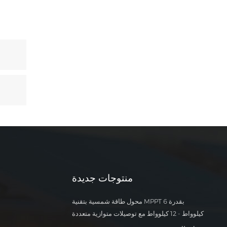
منتوجات جديدة
محول طاقة شمسية بتقنية MPPT بقدرة 6
كيلوواط - 12 كيلوواط مع توصيلات متوازية متعددة