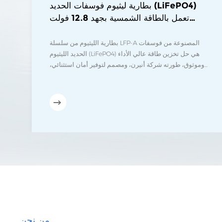
بطارية ليثيوم فوسفات الحديد (LiFePO4)
تعمل بالطاقة الشمسية بجهد 12.8 فولت
و25.6 فولت
بطارية الليثيوم من سلسلة LFP-A المصنوعة من فوسفات
الحديد الليثيوم (LiFePO4) هي حل تخزين طاقة عالي الأداء
وموثوق، طورته شركة أنيرن، ومصمم لتوفير أمان استثنائي،
وعمر تشغيلي طويل، وأداء مستقر في مختلف سيناريوهات
إمداد الطاقة. تُقدم هذه السلسلة مواصفات متعددة بسعات
تخزين طاقة تتراوح من 1280 واط/ساعة إلى 3840 واط/
ساعة، لتلبية احتياجات الطاقة المختلفة للمستخدمين السكنيين
والتجاريين والصناعيين.
من نحن