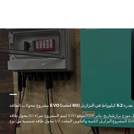
مشروع محولات الطاقة EVO بقدرة 6.2 كيلوواط في البرازيل (60 قطعة)
اسم المشروع: شراء 60 محول طاقة EVO بقدرة 6.2 كيلوواط من قبل موزع برازيليتاريخ: يناير 2026موقع
المشروع:البرازيل الكمية والتكوين المحدد: 60 محول طاقة شمسية من نوع EVO بقدرة 6.2 كيلوواطوصف
المشروع:سيتم شحن هذه الدفعة المكونة من 60 محول طاقة شمسية من طراز EVO بقدرة 6.2 كيلوواط إلى
زين الطاقة الكهروضوئية للمنازل الريفية والشركات الصغيرة. يدعم هذا المحول