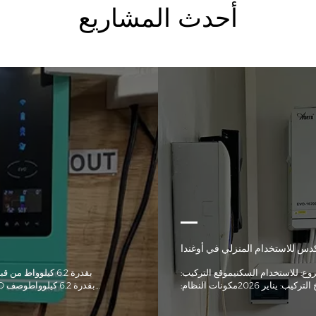
أحدث المشاريع
وع: للاستخدام السكنيموقع التركيب:
أوغنداتاريخ التركيب: يناير 2026مكونات النظام:
محول طاقة خارج الشبكة من سلسلة EVO بقدرة
10.2 كيلوواط بتقنية MPPT + وحدة تخزين بطاريات
البرازيل لاستخدامها في مشاريع تخ