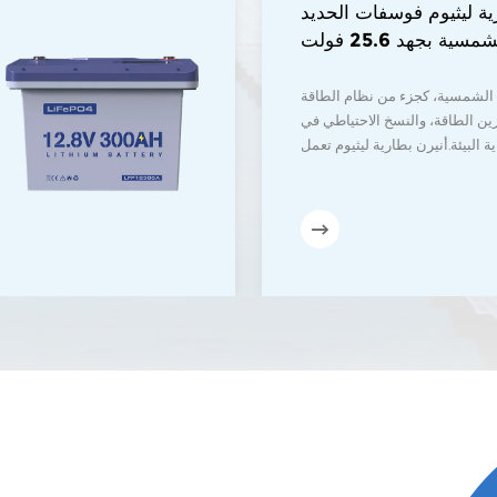
 ليثيوم فوسفات الحديد (LiFePO4)
تعمل بالطاقة الشمسية بجهد 25.6 فولت
و51.2 فولت
م الشمسية، كجزء من نظام الطاقة
زين الطاقة، والنسخ الاحتياطي في
 البيئة.أنيرن بطارية ليثيوم تعمل
 معياري، حجم صغير، وزن خفيف؛
شاشة LCD تعرض مختلف معايير تشغيل البطارية ومؤشر LED
غيل البطارية لمراقبة تشغيل الجهاز
يدعم تشغيل عدة أجهزة بالتوازي،
ًا دون تدخل يدوي؛ يستخدم بطارية
ليثيوم جديدة من الدرجة A، عمر خدمة طويل يزيد عن 8
سنوات؛ نظام إدارة البطارية BMS، بسعة تيار زائد مستمر
تخدم بشكل أساسي في حلول الطاقة
الشمسية المنزلية.