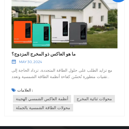
ما هو العاكس ذو المخرج المزدوج؟
MAY 30, 2024
مع تزايد الطلب على حلول الطاقة المتجددة، تزداد الحاجة إلى
تقنيات متطورة تُحسّن كفاءة أنظمة الطاقة الشمسية وتعدد
استخداماتها. ومن بين هذه التقنيات، تحظى محولات الطاقة ثنائية
المخرج باهتمام متزايد لما تتمتع به من قدرات فريدة. تستكشف
العلامات :
هذه المدونة ماهية محول الطاقة ثنائي المخرج، وكيفية دمجه مع
محولات ثنائية المخرج
أنظمة العاكس الشمسي الهجينة
أنظمة العاكس الشمسي الهجينةوفوائد الحصول على محولات
محولات الطاقة الشمسية بالجملة
الطاقة الشمسية بالجملة للمنشآت الأكبر حجماً. ما هو العاكس ذو
المخرج المزدوج؟العاكس ثنائي المخرج، كما يوحي اسمه، هو
عاكس يوفر مخرجين منفصلين للطاقة. هذه الميزة تميزه عن
العواكس التقليدية أحادية المخرج، وتوفر مرونة أكبر في إدارة