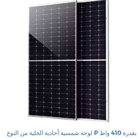
لوحة شمسية أحادية الخلية من النوع P بقدرة 410 واط