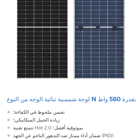
لوحة شمسية ثنائية الوجه من النوع N بقدرة 580 واط
تحسن ملحوظ في الكفاءة؛
زيادة الحمل الميكانيكي؛
تتمتع تقنية Hot 2.0 بموثوقية أفضل؛
ضمان أداء ممتاز ضد التدهور الناجم عن الجهد (PID)؛