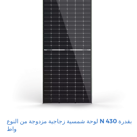
لوحة شمسية زجاجية مزدوجة من النوع N بقدرة 430
واط