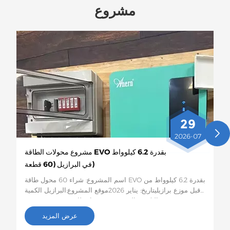
مشروع
29
2026-07
مشروع محولات الطاقة EVO بقدرة 6.2 كيلوواط
في البرازيل (60 قطعة)
اسم المشروع: شراء 60 محول طاقة EVO بقدرة 6.2 كيلوواط من
قبل موزع برازيليتاريخ: يناير 2026موقع المشروع:البرازيل الكمية
والتكوين المحدد: 60 محول طاقة شمسية من نوع EVO بقدرة 6.2
كيلوواطوصف المشروع:سيتم شحن هذه الدفعة المكونة من 60
عرض المزيد
محول طاقة شمسية من طراز EVO بقدرة 6.2 كيلوواط إلى