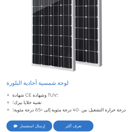
لوحة شمسية أحادية البلورة
شهادة CE وشهادة TUV؛
تقنية خلايا بيرك؛
درجة حرارة التشغيل: من -40 درجة مئوية إلى +85 درجة مئوية؛
تعرف أكثر
إرسال استفسار