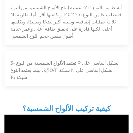
٢- عملية إنتاج الألواح الشمسية من النوع P أبسط من النوع
N، وتكلفتها أقل. أما بطارية TOPCon من النوع N فتتطلب
ثلاث عمليات إضافية، وتقنية أكثر نضجًا وتعقيدًا، وتكلفتها
أعلى، لكنها قادرة على تحقيق طاقة أعلى وعمر خدمة
أطول بنفس حجم اللوح الشمسي.
3- تعتمد الألواح الشمسية من النوع P بشكل أساسي على
شبكة 9/10/11، بينما يعتمد النوع N بشكل أساسي على
شبكة 16.
كيفية تركيب الألواح الشمسية؟