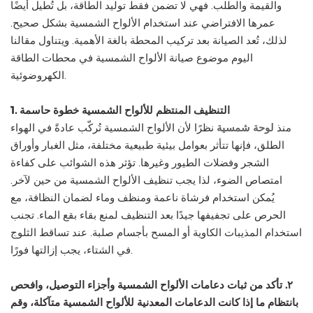
والقيمة والطلب. فهي لا تضمن فقط توليد الطاقة، بل تُطيل أيضًا
عمرها الافتراضي عند استخدام الألواح الشمسية بشكل صحيح.
لذلك، تُعد الصيانة بعد تركيب المحطة بالغة الأهمية. ويتناول مقالنا
اليوم موضوع صيانة الألواح الشمسية في محطات الطاقة
الكهروضوئية.
1. التنظيف المنتظم للألواح الشمسية خطوة حاسمة
منذ
لوحة شمسية
نظرًا لأن الألواح الشمسية تُركّب عادةً في الهواء
الطلق، فإنها تتأثر بعوامل بيئية طبيعية مختلفة، مثل الغبار وأوراق
الشجر وفضلات الطيور وغيرها. تؤثر هذه الشوائب على كفاءة
امتصاص الضوء، لذا يجب تنظيف الألواح الشمسية من حين لآخر.
يُمكن استخدام فرشاة ناعمة ومنظف وماء لضمان النظافة، مع
الحرص على تجفيفها جيدًا بعد التنظيف لمنع بقاء بقع الماء. تجنب
استخدام المذيبات الكاوية أو المسح بأجسام صلبة. عند تساقط الثلوج
في الشتاء، يجب إزالتها فورًا.
٢. تأكد من ثبات دعامات الألواح الشمسية وأجزاء التوصيل، وافحص
بانتظام ما إذا كانت الدعامات المعدنية للألواح الشمسية متآكلة، وقم