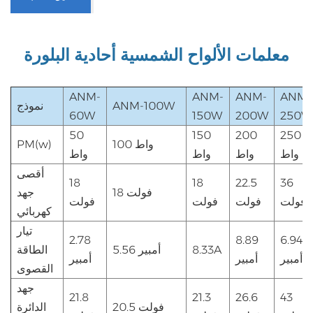
معلمات الألواح الشمسية أحادية البلورة
ANM-
ANM-
ANM-
ANM-
ANM-100W
نموذج
60W
150W
200W
250W
50
150
200
250
100 واط
PM(w)
واط
واط
واط
واط
أقصى
18
18
22.5
36
18 فولت
جهد
فولت
فولت
فولت
فولت
كهربائي
تيار
2.78
8.89
6.94
8.33A
5.56 أمبير
الطاقة
أمبير
أمبير
أمبير
القصوى
جهد
21.8
21.3
26.6
43
20.5 فولت
الدائرة