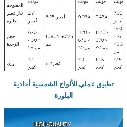
فولت
فولت
فولت
فولت
المفتوحة
7.35
2.91
تيار قصر
9.42A
9.02A
6.25 أمبير
أمبير
أمبير
الدائرة
1530
670 ×
1120 ×
1470 ×
× 765
1080*450*25
حجم
400 ×
670 ×
670 ×
× 30
مم
الوحدة
30 مم
30 مم
25 مم
مم
3.4
7.9
10.5
12.5
6.2 كجم
وزن
كجم
كجم
كجم
كجم
تطبيق عملي للألواح الشمسية أحادية
البلورة