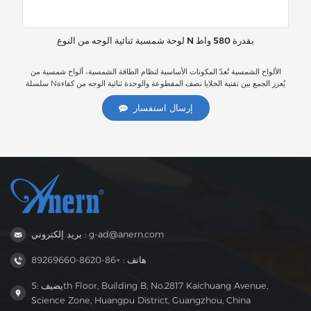
لوحة شمسية ثنائية الوجه من النوع N بقدرة 580 واط
PER
الألواح الشمسية تُعدّ المكونات الأساسية لنظام الطاقة الشمسية، ألواح شمسية من
ار
سلسلة Nيُعزز الجمع بين تقنية الخلايا نصف المقطوعة والوحدة ثنائية الوجه من كفاءة
خلي
الطاقة مقارنةً بتأثير خفض التيار. كما يُحسّن من امتصاص الضوء وتجميع التيار، مما يزيد
من إنتاج الطاقة وموثوقية الوحدة، بكفاءة تصل إلى 22.45%. يوفر هذا حلولاً أفضل
إرسال استفسار
للألواح الشمسية لتلبية احتياجات التطبيقات المختلفة، ويدعم تطوير وتطبيق أنظمة
الطاقة الشمسية.
بريد إلكتروني : g-ad@anern.com
هاتف : +86-8620-89269660
يضيف :5th Floor, Building B, No.2817 Kaichuang Avenue,
Science Zone, Huangpu District, Guangzhou, China