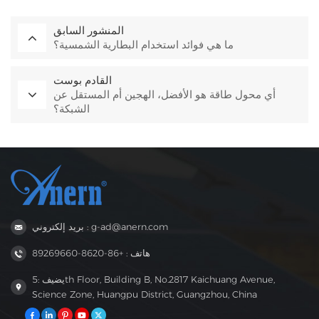
المنشور السابق
ما هي فوائد استخدام البطارية الشمسية؟
القادم بوست
أي محول طاقة هو الأفضل، الهجين أم المستقل عن
الشبكة؟
بريد إلكتروني : g-ad@anern.com
هاتف : +86-8620-89269660
يضيف :5th Floor, Building B, No.2817 Kaichuang Avenue,
Science Zone, Huangpu District, Guangzhou, China