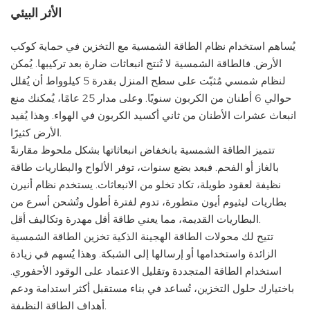
الأثر البيئي
يُساهم استخدام نظام الطاقة الشمسية مع التخزين في حماية كوكب
الأرض. فالطاقة الشمسية لا تُنتج انبعاثات ضارة بعد تركيبها. يُمكن
لنظام شمسي مُثبّت على سطح المنزل بقدرة 5 كيلوواط أن يُقلل
حوالي 6 أطنان من الكربون سنويًا. وعلى مدار 25 عامًا، يُمكنك منع
انبعاث عشرات الأطنان من ثاني أكسيد الكربون في الهواء. وهذا يُفيد
الأرض كثيرًا.
تتميز الطاقة الشمسية بانخفاض انبعاثاتها بشكل ملحوظ مقارنةً
بالغاز أو الفحم. فبعد بضع سنوات، توفر الألواح والبطاريات طاقة
نظيفة لعقود طويلة، تكاد تخلو من الانبعاثات. يستخدم نظام أنيرن
بطاريات ليثيوم أيون متطورة، تدوم لفترة أطول وتُشحن أسرع من
البطاريات القديمة، مما يعني طاقة أقل مهدرة وتكاليف أقل.
تتيح لك محولات الطاقة الهجينة الذكية تخزين الطاقة الشمسية
الزائدة واستخدامها أو إرسالها إلى الشبكة. وهذا يُسهم في زيادة
استخدام الطاقة المتجددة وتقليل الاعتماد على الوقود الأحفوري.
باختيارك حلول التخزين، تُساعد في بناء مستقبل أكثر استدامة ودعم
أهداف الطاقة النظيفة.