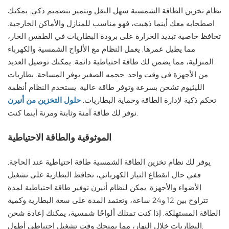
نظام تخزين الطاقة الشمسية سهل النقل ويتميز بتصميم ذكي. يمكنك
اصطحابه معك أينما ذهبت، فهو مناسب للمنازل والأماكن الخارجية.
تحافظ خاصية تبديد الحرارة على برودة البطاريات في الطقس الحار،
مما يطيل عمرها. يعمل النظام مع الألواح الشمسية والكهرباء
المنزلية، مما يضمن لك طاقة احتياطية دائمة. يمكنك توصيل العديد
من الأجهزة في وقت واحد. حجمه الصغير يوفر المساحة. بطاريات
الليثيوم تشحن بسرعة وتوفر طاقة عالية. يستخدم النظام أنظمة
تحكم ذكية لإدارة الطاقة وحماية البطاريات.
حلول التخزين من أنيرن
نوفر لك طاقة آمنة وثابتة ومرنة أينما كنت.
الموثوقية والطاقة الاحتياطية
يوفر لك نظام تخزين الطاقة الشمسية طاقة احتياطية عند الحاجة.
ففي حال انقطاع التيار الكهربائي، تحافظ البطارية على تشغيل
الأضواء والأجهزة. يمكن لنظام أنيرن توفير طاقة احتياطية لمدة
تتراوح بين 12 و24 ساعة، وتعتمد المدة على سعة البطارية وكمية
الطاقة المستهلكة. إذا كنت تمتلك ألواحًا شمسية، يمكنك إعادة شحن
البطاريات خلال النهار، مما يمنحك وقت تشغيل احتياطي أطول.