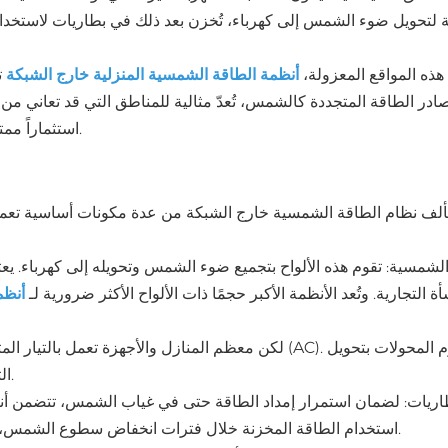
تحويل ضوء الشمس إلى كهرباء، تُخزن بعد ذلك في بطاريات لاستخدامه
ذه المواقع المعزولة،
أنظمة الطاقة الشمسية المنزلية خارج الشبكة
ت
در الطاقة المتجددة كالشمس، تُعدّ مثالية للمناطق التي قد تعاني من ان
استثماراً ممتازاً، إذ تُخفّض فواتير الطاقة وتقلل الاعتماد على الوقود الأحفوري.
ألف نظام الطاقة الشمسية خارج الشبكة من عدة مكونات أساسية تعمل
 الشمسية: تقوم هذه الألواح بتجميع ضوء الشمس وتحويله إلى كهرباء. ي
ة التجارية. وتُعد الأنظمة الأكبر حجمًا ذات الألواح الأكثر ضرورية لـ
أنظم
التيار المستمر إلى تيار متردد، مما يجعله مناسبًا للاستخدام اليومي.
اريات: لضمان استمرار إمداد الطاقة حتى في غياب الشمس، تتضمن أنظ
استخدام الطاقة المخزنة خلال فترات انخفاض سطوع الشمس، مما يضمن حصول المستخدمين على الكهرباء على مدار الساعة.