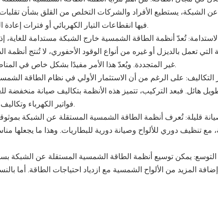
 الشبكة، يستطيع الأفراد والشركات التخلص من القلق بشأن تقلبات أس
فيها انقطاعات التيار الكهربائي أو فترات إعادة التيار الطويلة، يوفر وجود نظام موثوق به خارج الشبكة راحة البال.
لاستدامة: تُعدّ أنظمة الطاقة الشمسية خارج الشبكة مستدامة للغاية،
ة التي تعمل بالديزل أو غيره من أنواع الوقود الأحفوري، لا تُنتج أنظمة ا
غير المتجددة. ويُعدّ هذا الأمر مفيدًا بشكل خاص في المناطق النائية المعرّضة للتغيرات البيئية أو استنزاف الموارد الطبيعية.
 التكاليف: على الرغم من أن الاستثمار الأولي في نظام الطاقة الشمسية
ويل هائل. فبعد التركيب، تتميز هذه الأنظمة بتكاليف صيانة منخفضة للغ
فواتير الكهرباء وتكاليف الوقود لمولدات الطاقة الاحتياطية تكاليف التأسيس الأولية بكثير.
انة قليلة: تُعرف أنظمة الطاقة الشمسية المستقلة عن الشبكة بموثوقيته
، مع تنظيف دوري للألواح وصيانة دورية للبطاريات. وهذا ما يجعلها من
 التوسع: يمكن توسيع أنظمة الطاقة الشمسية المستقلة عن الشبكة بسهول
إضافة المزيد من الألواح الشمسية مع ازدياد احتياجات الطاقة. أما بال