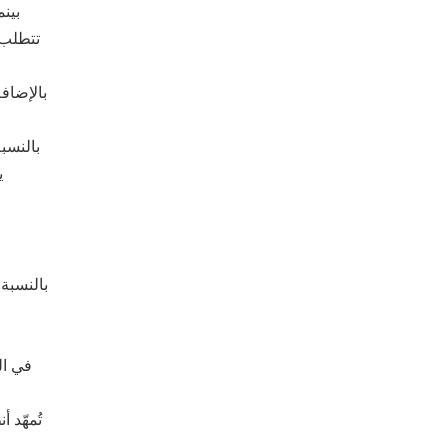
بينم
تتطلب 
بالإضاف
بالنسبة
ي
بالنسبة
ف
في ال
تُمهّد 