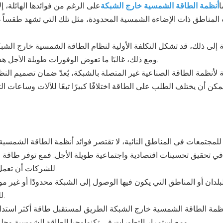
ا
أنظمة الطاقة الشمسية خارج الشبكة
على الرغم من فوائدها الهائلة، إ
المناطق ذات الإضاءة الشمسية المحدودة، مثل تلك التي تشهد طقساً 
ة إلى ذلك، قد تشكل التكلفة الأولية لنظام الطاقة الشمسية خارج الشب
ومع ذلك، غالبًا ما تعوض الوفورات طويلة الأجل هذا الاستثمار الأولي، مما يجعله خيارًا أكثر جدوى على المدى البعيد.
 لأنظمة الطاقة الصناعية غير المتصلة بالشبكة، يُعدّ ضمان تصميم النظام 
مكن أن يختلف الطلب على الطاقة اختلافًا كبيرًا تبعًا للآلات وساعات 
 للمجتمعات في المناطق النائية، لا تقتصر فوائد أنظمة الطاقة الشمس
ي تحقيق تحسينات اقتصادية واجتماعية طويلة الأجل. فمع توفر طاقة 
للشركات أن تعمل بكفاءة أكبر، كما يمكن تحسين خدمات الرعاية الصحية والتعليم.
بلدان أو المناطق التي يكون فيها الوصول إلى الشبكة محدودًا أو غير 
للتنمية، مما يوفر فرصًا للنمو والاكتفاء الذاتي لم تكن متاحة سابقًا.
أنظمة الطاقة الشمسية خارج الشبكة الطريق لمستقبل طاقة أكثر استدام
ومع استمرار التطورات في تكنولوجيا الطاقة الشمسية وحلول تخزين الطاقة، سيتزايد دورها في تحويل البيئات خارج الشبكة.