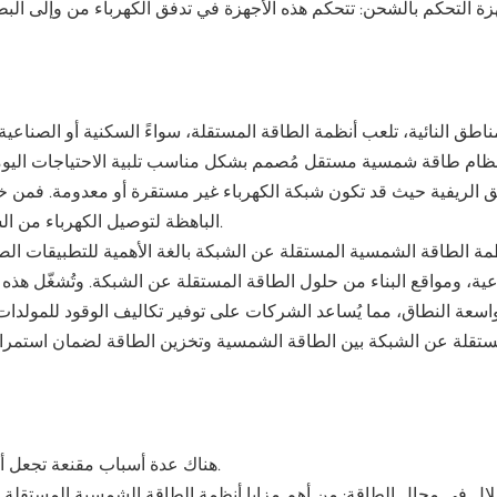
زة التحكم بالشحن: تتحكم هذه الأجهزة في تدفق الكهرباء من وإلى البط
اطق النائية، تلعب أنظمة الطاقة المستقلة، سواءً السكنية أو الصناعية،
ظام طاقة شمسية مستقل مُصمم بشكل مناسب تلبية الاحتياجات اليومي
ق الريفية حيث قد تكون شبكة الكهرباء غير مستقرة أو معدومة. فمن خل
الباهظة لتوصيل الكهرباء من الشبكة، والتي قد تكون مكلفة للغاية، لا سيما على مسافات طويلة.
نظمة الطاقة الشمسية المستقلة عن الشبكة بالغة الأهمية للتطبيقات الص
عية، ومواقع البناء من حلول الطاقة المستقلة عن الشبكة. وتُشغّل هذه 
اسعة النطاق، مما يُساعد الشركات على توفير تكاليف الوقود للمولدات وتق
ستقلة عن الشبكة بين الطاقة الشمسية وتخزين الطاقة لضمان استمرا
هناك عدة أسباب مقنعة تجعل أنظمة الطاقة الشمسية خارج الشبكة خيارًا مثاليًا للمناطق النائية.
لال في مجال الطاقة: من أهم مزايا أنظمة الطاقة الشمسية المستقلة 