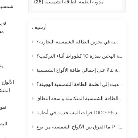
مدونة أنظمة الطاقة الشمسية (26)
اللغة العربية
شمسية ل
中文
في ه
أرشيف
مصا
Indonesia
لماذا يحل فوسفات الحديد الليثيوم محل بطاريات الرصاص الحمضية في تخزين الطاقة الشمسية التجارية؟
українська
كيف يمكنك تحسين أداء محول الطاقة الهجين بقدرة 10 كيلوواط أثناء التركيب؟
يت
كيفية اختيار العاكس الهجين المناسب بدقة بناءً على إجمالي طاقة الألواح الشمسية
الألواح
لماذا تقوم المنشآت التجارية بالتحديث إلى أنظمة الطاقة الشمسية الهجينة؟
المنشأ
كيف يعمل تكامل الشبكة لأنظمة الطاقة الشمسية المتكاملة واسعة النطاق
البط