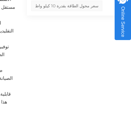
سعر محول الطاقة بقدرة 10 كيلو واط
مستقل عن
Online Service
ا
التقليدي
توفير
الط
صي
الصيانة
قابلية
هذا 