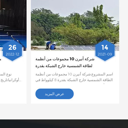
26
14
2022-12
2021-09
شركة أنيرن 10 مجموعات من أنظمة
م
الطاقة الشمسية خارج الشبكة بقدرة
8 كيلوواط في أوغندا
اسم المشروع:شركة أنيرن 10 مجموعات من أنظمة
نوع المش
الطاقة الشمسية خارج الشبكة بقدرة 8 كيلوواط في
أوغنداتاريخ:سبتمبر 2021نوع المشروع:مشروع
مشروع بيع 
تجاري لنظام الطاقة الشمسية خارج الشبكةموقع
أوكرانياآرا
عرض المزيد
المشروع:كمبالا، أوغندا الكمية والتكوين
الطاقة الش
المحدد:يتضمن نظام الطاقة الشمسية المتكامل
واختبا
خارج الشبكة 15 لوحة شمسية متعددة البلورات،
ومحول هجين بقدرة 8000 واط، و4 بطاريات ليثيوم
هو الأفضل أد
فوسفات الحديد (LiFePO4) سعة 100 أمبير/ساعة،
الشركة. وب
ومجمع مصفوفة كهروضوئية، وحامل لوحة شمسية،