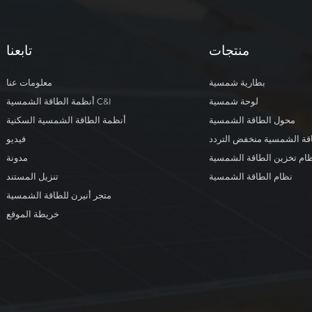
لمنزل محلي. يستغل هذا النظام ضوء 
في المنطقة لتوليد وتخزين الطاقة، م
كهرباء مستقرة على مدار السا
منتجات
تابعنا
بثبات. وقد أشاد العميل بسهولة ا
الموثوق، مؤكداً بذلك زوال مخ
بطارية شمسية
معلومات عنا
استقرار الطاقة بشكل كامل.تؤكد هذه 
لوحة شمسية
أنظمة الطاقة الشمسية C&I
موثوقية حلولنا للطاقة الشمسية خا
أوغندا. وسنواصل توفير طاقة
محول الطاقة الشمسية
أنظمة الطاقة الشمسية السكنية
ومستقرة لمزيد من المستخدمين الم
قة الشمسية منخفض التردد
فيديو
شراكات محلية مثمرة للطرفين.
ام تخزين الطاقة الشمسية
مدونة
نظام الطاقة الشمسية
تنزيل المستند
متجر أنيرن للطاقة الشمسية
خريطة الموقع