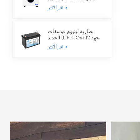
بالطاقة الشمسية، مثبتة
اقرأ أكثر
على الحائط/قائمة على
الأرض
بطارية ليثيوم فوسفات
الحديد (LiFePO4) بجهد 12
فولت
اقرأ أكثر