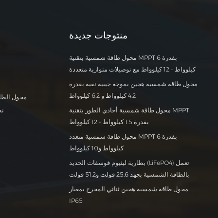
وكابلات بطول 30 مترًا / 60 مترًا.وصف:بعد أن قام
أحد العملاء الأوغنديين بتركيب نظام توليد طاقة
شمسية مستقل عن الشبكة بقدرة 8 كيلوواط
منتوجات جديدة
واستخدامه، وجد أنه يعمل بكفاءة تامة دون أي
مشاكل. ولما رأى ذلك، طلب منه جاره المساعدة في
شراء نظام مماثل. فاشترى العميل الأوغندي 9 أنظمة
محول طاقة شمسية بتقنية MPPT بقدرة 6
توليد طاقة أخرى من شركة أنيرن، وأشاد جميع
كيلوواط - 12 كيلوواط مع توصيلات متوازية متعددة
المستخدمين بنظام أنيرن لتوليد الطاقة الشمسية
المستقل عن الشبكة لأدائه الممتاز وقدرته على تلبية
محول طاقة شمسية هجين بموجة جيبية نقية بقدرة
احتياجاتهم اليومية من الكهرباء.
4.2 كيلوواط و 6.2 كيلوواط
محول الطا
محول طاقة شمسية أحادي الطور بتقنية MPPT
نظ
بقدرة 1.5 كيلوواط - 12 كيلوواط
محول طاقة شمسية متعدد MPPT بقدرة 6
كيلوواط و10 كيلوواط
بطارية ليثيوم فوسفات الحديد (LiFePO4) تعمل
بالطاقة الشمسية بجهد 25.6 فولت و51.2 فولت
محول طاقة شمسية هجين ثنائي المخرج بمعيار
IP65