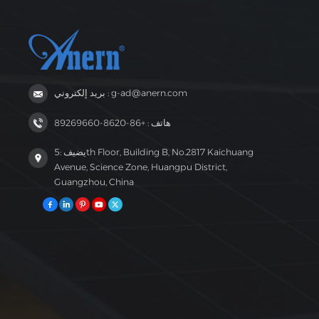
الشمس الوفير
للأحمال ذات الجهد المنخفض، وسعة متوسطة،
ما يضمن توفير
وتوافق قوي، مما يجعله مناسبًا تمامًا لاحتياجات
عة للاستخدام
التوليد الذاتي للطاقة للأسر والشركات الصغيرة في
اليومي.بدأ تشغيل النظام في يناير 2026، ويعمل
المناطق التي تعاني من عدم استقرار شبكات
لتركيب والأداء
الكهرباء في البرازيل.
اوفه بشأن عدم
بريد إلكتروني : g-ad@anern.com
الحالة مجدداً
رج الشبكة في
 شمسية نظيفة
هاتف : +86-8620-89269660
حليين، وبناء
يضيف :5th Floor, Building B, No.2817 Kaichuang
Avenue, Science Zone, Huangpu District,
Guangzhou, China